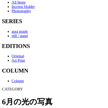
All Items
Incense Holder
Photography
SERIES
aura graph
still / stand
EDITIONS
Original
Art Print
COLUMN
Column
CATEGORY
6月の光の写真