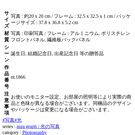
サ
写真 : 約20 x 20 cm / フレーム : 32.5 x 32.5 x 1 cm / パッケ
イ
ージサイズ : 37.8 x 36.8 x 5.2 cm
ズ
材
写真 : 印刷写真 / フレーム : アルミニウム, ポリスチレン
質
フロントパネル, 繊維板バックパネル
シ
ー
誕生日, 結婚記念日, 出産記念日 等の贈答品
ン
作
品
nt.1866
番
号
注
お使いのモニター設定、お部屋の照明等により実際の商
意
品と色味が異なる場合がございます。同梱品のデザイン
事
やパッケージは変更になる場合がございます。
項
#写真
#光
series :
aura graph / 光の写真
category :
Photography