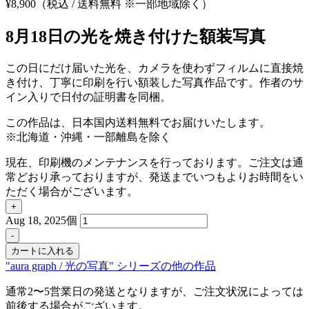
¥
8,900
（税込 / 送料無料 ※一部地域除く）
8月18日の光を焼き付けた額装写真
この日にだけ届いた光を、カメラを使わずフィルムに直接焼
き付け、丁寧に印刷を行い額装した写真作品です。作者のサ
イン入りで日付の証明書を同梱。
この作品は、日本国内送料無料でお届けいたします。
※北海道・沖縄・一部離島を除く
現在、印刷機のメンテナンスを行っております。ご注文は通
常どおり承っておりますが、発送までいつもよりお時間をい
ただく場合がございます。
+
Aug 18, 2025個
-
カートに入れる
"aura graph / 光の写真" シリーズの他の作品
通常2〜5営業日の発送となりますが、ご注文状況によっては
前後する場合がございます。