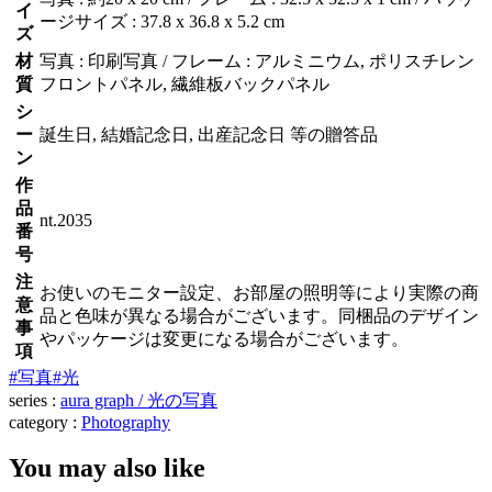
イ
ージサイズ : 37.8 x 36.8 x 5.2 cm
ズ
材
写真 : 印刷写真 / フレーム : アルミニウム, ポリスチレン
質
フロントパネル, 繊維板バックパネル
シ
ー
誕生日, 結婚記念日, 出産記念日 等の贈答品
ン
作
品
nt.2035
番
号
注
お使いのモニター設定、お部屋の照明等により実際の商
意
品と色味が異なる場合がございます。同梱品のデザイン
事
やパッケージは変更になる場合がございます。
項
#写真
#光
series :
aura graph / 光の写真
category :
Photography
You may also like