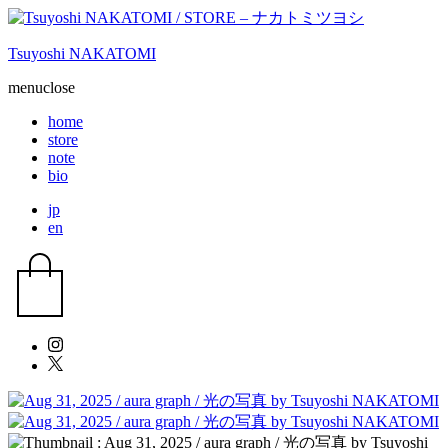
Tsuyoshi NAKATOMI
menu
close
home
store
note
bio
jp
en