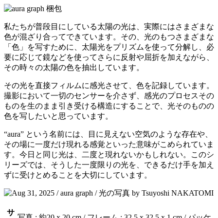
私たちが普段目にしている太陽の光は、実際にはさまざまな
色が混ざり合ってできています。その、光のもつさまざまな
「色」を写すために、太陽光をプリズムを使って分解し、必
要に応じて鏡などを使ってさらに反射や屈折を加えながら、
その時々の太陽の色を抽出しています。
その光を直接フィルムに感光させて、色を記録しています。
撮影において一切のセンサーを介さず、感光のプロセスその
ものを生のまま引き受ける構造にすることで、光そのものの
色を写したいと思っています。
“aura” という名前には、目に見えない空気のような存在や、
その場に一度だけ現れる感覚といった意味がこめられていま
す。今日と同じ光は、二度と現れないかもしれない。このシ
リーズでは、そうした一度限りの光を、できるだけ手を加え
ずに受けとめることを大切にしています。
サ
写真 : 約20 x 20 cm / フレーム : 32.5 x 32.5 x 1 cm / パッケ