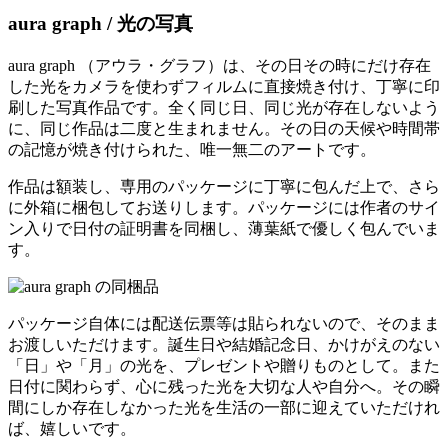
aura graph / 光の写真
aura graph （アウラ・グラフ）は、その日その時にだけ存在
した光をカメラを使わずフィルムに直接焼き付け、丁寧に印
刷した写真作品です。全く同じ日、同じ光が存在しないよう
に、同じ作品は二度と生まれません。その日の天候や時間帯
の記憶が焼き付けられた、唯一無二のアートです。
作品は額装し、専用のパッケージに丁寧に包んだ上で、さら
に外箱に梱包してお送りします。パッケージには作者のサイ
ン入りで日付の証明書を同梱し、薄葉紙で優しく包んでいま
す。
パッケージ自体には配送伝票等は貼られないので、そのまま
お渡しいただけます。誕生日や結婚記念日、かけがえのない
「日」や「月」の光を、プレゼントや贈りものとして。また
日付に関わらず、心に残った光を大切な人や自分へ。その瞬
間にしか存在しなかった光を生活の一部に迎えていただけれ
ば、嬉しいです。