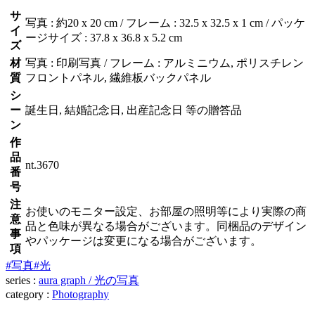
サ
写真 : 約20 x 20 cm / フレーム : 32.5 x 32.5 x 1 cm / パッケ
イ
ージサイズ : 37.8 x 36.8 x 5.2 cm
ズ
材
写真 : 印刷写真 / フレーム : アルミニウム, ポリスチレン
質
フロントパネル, 繊維板バックパネル
シ
ー
誕生日, 結婚記念日, 出産記念日 等の贈答品
ン
作
品
nt.3670
番
号
注
お使いのモニター設定、お部屋の照明等により実際の商
意
品と色味が異なる場合がございます。同梱品のデザイン
事
やパッケージは変更になる場合がございます。
項
#写真
#光
series :
aura graph / 光の写真
category :
Photography