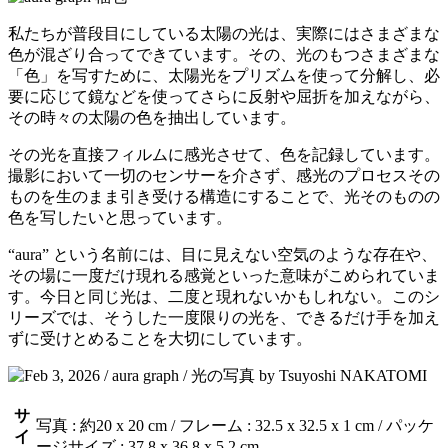
私たちが普段目にしている太陽の光は、実際にはさまざまな
色が混ざり合ってできています。その、光のもつさまざまな
「色」を写すために、太陽光をプリズムを使って分解し、必
要に応じて鏡などを使ってさらに反射や屈折を加えながら、
その時々の太陽の色を抽出しています。
その光を直接フィルムに感光させて、色を記録しています。
撮影において一切のセンサーを介さず、感光のプロセスその
ものを生のまま引き受ける構造にすることで、光そのものの
色を写したいと思っています。
“aura” という名前には、目に見えない空気のような存在や、
その場に一度だけ現れる感覚といった意味がこめられていま
す。今日と同じ光は、二度と現れないかもしれない。このシ
リーズでは、そうした一度限りの光を、できるだけ手を加え
ずに受けとめることを大切にしています。
サ
写真 : 約20 x 20 cm / フレーム : 32.5 x 32.5 x 1 cm / パッケ
イ
ージサイズ : 37.8 x 36.8 x 5.2 cm