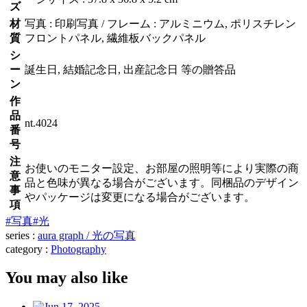
ズ
材
写真 : 印刷写真 / フレーム : アルミニウム, ポリスチレン
質
フロントパネル, 繊維板バックパネル
シ
ー
誕生日, 結婚記念日, 出産記念日 等の贈答品
ン
作
品
nt.4024
番
号
注
お使いのモニター設定、お部屋の照明等により実際の商
意
品と色味が異なる場合がございます。同梱品のデザイン
事
やパッケージは変更になる場合がございます。
項
#写真
#光
series :
aura graph / 光の写真
category :
Photography
You may also like