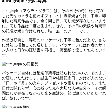
aura graph / 光の写真
aura graph （アウラ・グラフ）は、その日その時にだけ存在
した光をカメラを使わずフィルムに直接焼き付け、丁寧に印
刷した写真作品です。全く同じ日、同じ光が存在しないよう
に、同じ作品は二度と生まれません。その日の天候や時間帯
の記憶が焼き付けられた、唯一無二のアートです。
作品は額装し、専用のパッケージに丁寧に包んだ上で、さら
に外箱に梱包してお送りします。パッケージには作者のサイ
ン入りで日付の証明書を同梱し、薄葉紙で優しく包んでいま
す。
パッケージ自体には配送伝票等は貼られないので、そのまま
お渡しいただけます。誕生日や結婚記念日、かけがえのない
「日」や「月」の光を、プレゼントや贈りものとして。また
日付に関わらず、心に残った光を大切な人や自分へ。その瞬
間にしか存在しなかった光を生活の一部に迎えていただけれ
ば、嬉しいです。