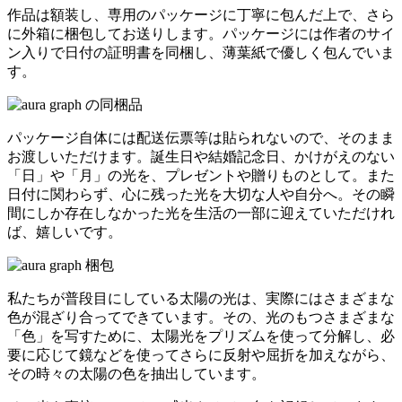
作品は額装し、専用のパッケージに丁寧に包んだ上で、さら
に外箱に梱包してお送りします。パッケージには作者のサイ
ン入りで日付の証明書を同梱し、薄葉紙で優しく包んでいま
す。
パッケージ自体には配送伝票等は貼られないので、そのまま
お渡しいただけます。誕生日や結婚記念日、かけがえのない
「日」や「月」の光を、プレゼントや贈りものとして。また
日付に関わらず、心に残った光を大切な人や自分へ。その瞬
間にしか存在しなかった光を生活の一部に迎えていただけれ
ば、嬉しいです。
私たちが普段目にしている太陽の光は、実際にはさまざまな
色が混ざり合ってできています。その、光のもつさまざまな
「色」を写すために、太陽光をプリズムを使って分解し、必
要に応じて鏡などを使ってさらに反射や屈折を加えながら、
その時々の太陽の色を抽出しています。