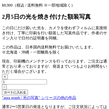
¥
8,900
（税込 / 送料無料 ※一部地域除く）
2月5日の光を焼き付けた額装写真
この日にだけ届いた光を、カメラを使わずフィルムに直接焼
き付け、丁寧に印刷を行い額装した写真作品です。作者のサ
イン入りで日付の証明書を同梱。
この作品は、日本国内送料無料でお届けいたします。
※北海道・沖縄・一部離島を除く
現在、印刷機のメンテナンスを行っております。ご注文は通
常どおり承っておりますが、発送までいつもよりお時間をい
ただく場合がございます。
+
Feb
5,
-
2026
カートに入れる
個
"aura graph / 光の写真" シリーズの他の作品
通常2〜5営業日の発送となりますが、ご注文状況によっては