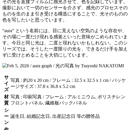
その光を直接フィルムに感光させて、色を記録しています。
撮影において一切のセンサーを介さず、感光のプロセスその
ものを生のまま引き受ける構造にすることで、光そのものの
色を写したいと思っています。
“aura” という名前には、目に見えない空気のような存在や、
その場に一度だけ現れる感覚といった意味がこめられていま
す。今日と同じ光は、二度と現れないかもしれない。このシ
リーズでは、そうした一度限りの光を、できるだけ手を加え
ずに受けとめることを大切にしています。
サ
写真 : 約20 x 20 cm / フレーム : 32.5 x 32.5 x 1 cm / パッケ
イ
ージサイズ : 37.8 x 36.8 x 5.2 cm
ズ
材
写真 : 印刷写真 / フレーム : アルミニウム, ポリスチレン
質
フロントパネル, 繊維板バックパネル
シ
ー
誕生日, 結婚記念日, 出産記念日 等の贈答品
ン
作