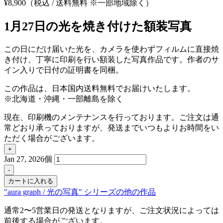
¥
8,900
（税込 / 送料無料 ※一部地域除く）
1月27日の光を焼き付けた額装写真
この日にだけ届いた光を、カメラを使わずフィルムに直接焼
き付け、丁寧に印刷を行い額装した写真作品です。作者のサ
イン入りで日付の証明書を同梱。
この作品は、日本国内送料無料でお届けいたします。
※北海道・沖縄・一部離島を除く
現在、印刷機のメンテナンスを行っております。ご注文は通
常どおり承っておりますが、発送までいつもよりお時間をい
ただく場合がございます。
+
Jan 27, 2026個
-
カートに入れる
"aura graph / 光の写真" シリーズの他の作品
通常2〜5営業日の発送となりますが、ご注文状況によっては
前後する場合がございます。