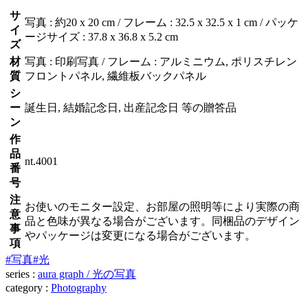
サ
写真 : 約20 x 20 cm / フレーム : 32.5 x 32.5 x 1 cm / パッケ
イ
ージサイズ : 37.8 x 36.8 x 5.2 cm
ズ
材
写真 : 印刷写真 / フレーム : アルミニウム, ポリスチレン
質
フロントパネル, 繊維板バックパネル
シ
ー
誕生日, 結婚記念日, 出産記念日 等の贈答品
ン
作
品
nt.4001
番
号
注
お使いのモニター設定、お部屋の照明等により実際の商
意
品と色味が異なる場合がございます。同梱品のデザイン
事
やパッケージは変更になる場合がございます。
項
#写真
#光
series :
aura graph / 光の写真
category :
Photography