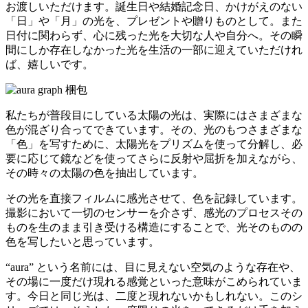
お渡しいただけます。誕生日や結婚記念日、かけがえのない
「日」や「月」の光を、プレゼントや贈りものとして。また
日付に関わらず、心に残った光を大切な人や自分へ。その瞬
間にしか存在しなかった光を生活の一部に迎えていただけれ
ば、嬉しいです。
私たちが普段目にしている太陽の光は、実際にはさまざまな
色が混ざり合ってできています。その、光のもつさまざまな
「色」を写すために、太陽光をプリズムを使って分解し、必
要に応じて鏡などを使ってさらに反射や屈折を加えながら、
その時々の太陽の色を抽出しています。
その光を直接フィルムに感光させて、色を記録しています。
撮影において一切のセンサーを介さず、感光のプロセスその
ものを生のまま引き受ける構造にすることで、光そのものの
色を写したいと思っています。
“aura” という名前には、目に見えない空気のような存在や、
その場に一度だけ現れる感覚といった意味がこめられていま
す。今日と同じ光は、二度と現れないかもしれない。このシ