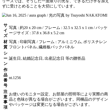
リーズでは、そうした一度限りの光を、できるだけ手を加え
ずに受けとめることを大切にしています。
サ
写真 : 約20 x 20 cm / フレーム : 32.5 x 32.5 x 1 cm / パッケ
イ
ージサイズ : 37.8 x 36.8 x 5.2 cm
ズ
材
写真 : 印刷写真 / フレーム : アルミニウム, ポリスチレン
質
フロントパネル, 繊維板バックパネル
シ
ー
誕生日, 結婚記念日, 出産記念日 等の贈答品
ン
作
品
nt.1256
番
号
注
お使いのモニター設定、お部屋の照明等により実際の商
意
品と色味が異なる場合がございます。同梱品のデザイン
事
やパッケージは変更になる場合がございます。
項