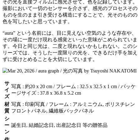
その光を直接フィルムに感光させて、色を記録しています。
撮影において一切のセンサーを介さず、感光のプロセスその
ものを生のまま引き受ける構造にすることで、光そのものの
色を写したいと思っています。
“aura” という名前には、目に見えない空気のような存在や、
その場に一度だけ現れる感覚といった意味がこめられていま
す。今日と同じ光は、二度と現れないかもしれない。このシ
リーズでは、そうした一度限りの光を、できるだけ手を加え
ずに受けとめることを大切にしています。
サ
写真 : 約20 x 20 cm / フレーム : 32.5 x 32.5 x 1 cm / パッケ
イ
ージサイズ : 37.8 x 36.8 x 5.2 cm
ズ
材
写真 : 印刷写真 / フレーム : アルミニウム, ポリスチレン
質
フロントパネル, 繊維板バックパネル
シ
ー
誕生日, 結婚記念日, 出産記念日 等の贈答品
ン
作