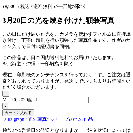
¥
8,900
（税込 / 送料無料 ※一部地域除く）
3月20日の光を焼き付けた額装写真
この日にだけ届いた光を、カメラを使わずフィルムに直接焼
き付け、丁寧に印刷を行い額装した写真作品です。作者のサ
イン入りで日付の証明書を同梱。
この作品は、日本国内送料無料でお届けいたします。
※北海道・沖縄・一部離島を除く
現在、印刷機のメンテナンスを行っております。ご注文は通
常どおり承っておりますが、発送までいつもよりお時間をい
ただく場合がございます。
+
Mar 20, 2026個
-
カートに入れる
"aura graph / 光の写真" シリーズの他の作品
通常2〜5営業日の発送となりますが、ご注文状況によっては