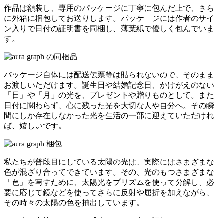
作品は額装し、専用のパッケージに丁寧に包んだ上で、さら
に外箱に梱包してお送りします。パッケージには作者のサイ
ン入りで日付の証明書を同梱し、薄葉紙で優しく包んでいま
す。
パッケージ自体には配送伝票等は貼られないので、そのまま
お渡しいただけます。誕生日や結婚記念日、かけがえのない
「日」や「月」の光を、プレゼントや贈りものとして。また
日付に関わらず、心に残った光を大切な人や自分へ。その瞬
間にしか存在しなかった光を生活の一部に迎えていただけれ
ば、嬉しいです。
私たちが普段目にしている太陽の光は、実際にはさまざまな
色が混ざり合ってできています。その、光のもつさまざまな
「色」を写すために、太陽光をプリズムを使って分解し、必
要に応じて鏡などを使ってさらに反射や屈折を加えながら、
その時々の太陽の色を抽出しています。