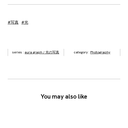
#写真
#光
series :
aura graph / 光の写真
category :
Photography
You may also like