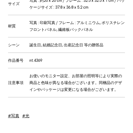
写真 : 約20 x 20 cm / フレーム : 32.5 x 32.5 x 1 cm / パッ
サイズ
ケージサイズ : 37.8 x 36.8 x 5.2 cm
写真 : 印刷写真 / フレーム : アルミニウム, ポリスチレン
材質
フロントパネル, 繊維板バックパネル
シーン
誕生日, 結婚記念日, 出産記念日 等の贈答品
作品番号
nt.4369
お使いのモニター設定、お部屋の照明等により実際の
注意事項
商品と色味が異なる場合がございます。同梱品のデザ
インやパッケージは変更になる場合がございます。
#写真
#光