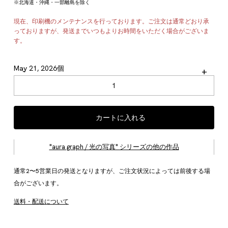
※北海道・沖縄・一部離島を除く
現在、印刷機のメンテナンスを行っております。ご注文は通常どおり承
っておりますが、発送までいつもよりお時間をいただく場合がございま
す。
May 21, 2026個
-
+
カートに入れる
"aura graph / 光の写真" シリーズの他の作品
通常2〜5営業日の発送となりますが、ご注文状況によっては前後する場
合がございます。
送料・配送について