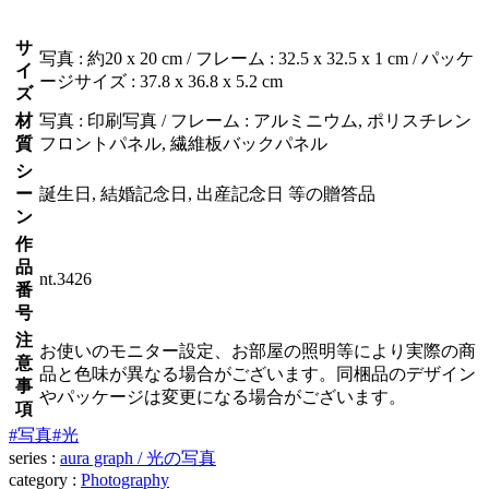
サ
写真 : 約20 x 20 cm / フレーム : 32.5 x 32.5 x 1 cm / パッケ
イ
ージサイズ : 37.8 x 36.8 x 5.2 cm
ズ
材
写真 : 印刷写真 / フレーム : アルミニウム, ポリスチレン
質
フロントパネル, 繊維板バックパネル
シ
ー
誕生日, 結婚記念日, 出産記念日 等の贈答品
ン
作
品
nt.3426
番
号
注
お使いのモニター設定、お部屋の照明等により実際の商
意
品と色味が異なる場合がございます。同梱品のデザイン
事
やパッケージは変更になる場合がございます。
項
#写真
#光
series :
aura graph / 光の写真
category :
Photography