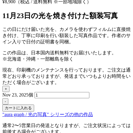
¥
8,900
（税込 / 送料無料 ※一部地域除く）
11月23日の光を焼き付けた額装写真
この日にだけ届いた光を、カメラを使わずフィルムに直接焼
き付け、丁寧に印刷を行い額装した写真作品です。作者のサ
イン入りで日付の証明書を同梱。
この作品は、日本国内送料無料でお届けいたします。
※北海道・沖縄・一部離島を除く
現在、印刷機のメンテナンスを行っております。ご注文は通
常どおり承っておりますが、発送までいつもよりお時間をい
ただく場合がございます。
+
Nov 23, 2025個
-
カートに入れる
"aura graph / 光の写真" シリーズの他の作品
通常2〜5営業日の発送となりますが、ご注文状況によっては
前後する場合がございます。