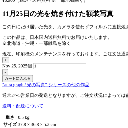
¥
8,900
（税込 / 送料無料 ※一部地域除く）
11月25日の光を焼き付けた額装写真
この日にだけ届いた光を、カメラを使わずフィルムに直接焼
この作品は、日本国内送料無料でお届けいたします。
※北海道・沖縄・一部離島を除く
現在、印刷機のメンテナンスを行っております。ご注文は通
+
Nov 25, 2025個
-
カートに入れる
"aura graph / 光の写真" シリーズの他の作品
通常2〜5営業日の発送となりますが、ご注文状況によっては
送料・配送について
重さ
0.5 kg
サイズ
37.8 × 36.8 × 5.2 cm