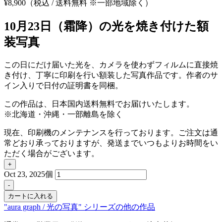
¥
8,900
（税込 / 送料無料 ※一部地域除く）
10月23日（霜降）の光を焼き付けた額
装写真
この日にだけ届いた光を、カメラを使わずフィルムに直接焼
き付け、丁寧に印刷を行い額装した写真作品です。作者のサ
イン入りで日付の証明書を同梱。
この作品は、日本国内送料無料でお届けいたします。
※北海道・沖縄・一部離島を除く
現在、印刷機のメンテナンスを行っております。ご注文は通
常どおり承っておりますが、発送までいつもよりお時間をい
ただく場合がございます。
+
Oct 23, 2025個
-
カートに入れる
"aura graph / 光の写真" シリーズの他の作品