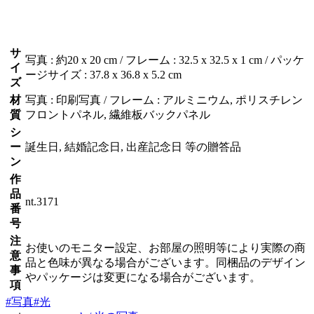
サ
写真 : 約20 x 20 cm / フレーム : 32.5 x 32.5 x 1 cm / パッケ
イ
ージサイズ : 37.8 x 36.8 x 5.2 cm
ズ
材
写真 : 印刷写真 / フレーム : アルミニウム, ポリスチレン
質
フロントパネル, 繊維板バックパネル
シ
ー
誕生日, 結婚記念日, 出産記念日 等の贈答品
ン
作
品
nt.3171
番
号
注
お使いのモニター設定、お部屋の照明等により実際の商
意
品と色味が異なる場合がございます。同梱品のデザイン
事
やパッケージは変更になる場合がございます。
項
#写真
#光