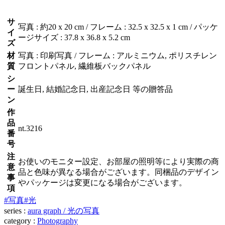
サ
写真 : 約20 x 20 cm / フレーム : 32.5 x 32.5 x 1 cm / パッケ
イ
ージサイズ : 37.8 x 36.8 x 5.2 cm
ズ
材
写真 : 印刷写真 / フレーム : アルミニウム, ポリスチレン
質
フロントパネル, 繊維板バックパネル
シ
ー
誕生日, 結婚記念日, 出産記念日 等の贈答品
ン
作
品
nt.3216
番
号
注
お使いのモニター設定、お部屋の照明等により実際の商
意
品と色味が異なる場合がございます。同梱品のデザイン
事
やパッケージは変更になる場合がございます。
項
#写真
#光
series :
aura graph / 光の写真
category :
Photography