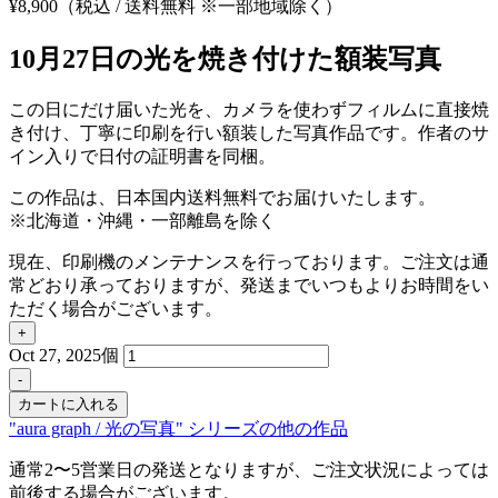
¥
8,900
（税込 / 送料無料 ※一部地域除く）
10月27日の光を焼き付けた額装写真
この日にだけ届いた光を、カメラを使わずフィルムに直接焼
き付け、丁寧に印刷を行い額装した写真作品です。作者のサ
イン入りで日付の証明書を同梱。
この作品は、日本国内送料無料でお届けいたします。
※北海道・沖縄・一部離島を除く
現在、印刷機のメンテナンスを行っております。ご注文は通
常どおり承っておりますが、発送までいつもよりお時間をい
ただく場合がございます。
+
Oct 27, 2025個
-
カートに入れる
"aura graph / 光の写真" シリーズの他の作品
通常2〜5営業日の発送となりますが、ご注文状況によっては
前後する場合がございます。