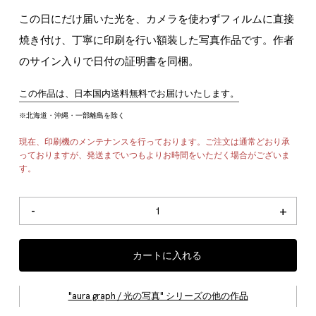
この日にだけ届いた光を、カメラを使わずフィルムに直接
焼き付け、丁寧に印刷を行い額装した写真作品です。作者
のサイン入りで日付の証明書を同梱。
この作品は、日本国内送料無料でお届けいたします。
※北海道・沖縄・一部離島を除く
現在、印刷機のメンテナンスを行っております。ご注文は通常どおり承
っておりますが、発送までいつもよりお時間をいただく場合がございま
す。
Apr
-
+
5,
2026
カートに入れる
個
"aura graph / 光の写真" シリーズの他の作品