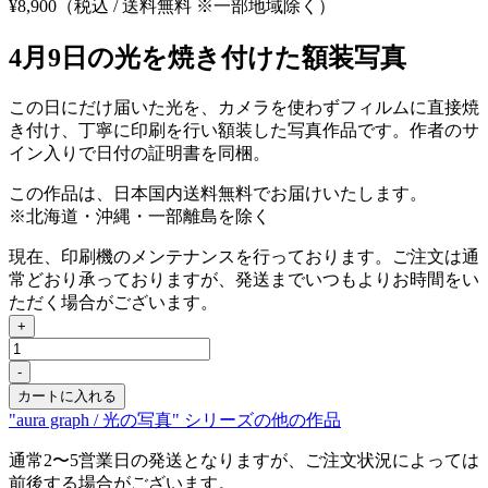
¥
8,900
（税込 / 送料無料 ※一部地域除く）
4月9日の光を焼き付けた額装写真
この日にだけ届いた光を、カメラを使わずフィルムに直接焼
き付け、丁寧に印刷を行い額装した写真作品です。作者のサ
イン入りで日付の証明書を同梱。
この作品は、日本国内送料無料でお届けいたします。
※北海道・沖縄・一部離島を除く
現在、印刷機のメンテナンスを行っております。ご注文は通
常どおり承っておりますが、発送までいつもよりお時間をい
ただく場合がございます。
+
Apr
9,
-
2026
カートに入れる
個
"aura graph / 光の写真" シリーズの他の作品
通常2〜5営業日の発送となりますが、ご注文状況によっては
前後する場合がございます。