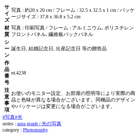
サ
写真 : 約20 x 20 cm / フレーム : 32.5 x 32.5 x 1 cm / パッケ
イ
ージサイズ : 37.8 x 36.8 x 5.2 cm
ズ
材
写真 : 印刷写真 / フレーム : アルミニウム, ポリスチレン
質
フロントパネル, 繊維板バックパネル
シ
ー
誕生日, 結婚記念日, 出産記念日 等の贈答品
ン
作
品
nt.4238
番
号
注
お使いのモニター設定、お部屋の照明等により実際の商
意
品と色味が異なる場合がございます。同梱品のデザイン
事
やパッケージは変更になる場合がございます。
項
#写真
#光
series :
aura graph / 光の写真
category :
Photography