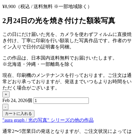
¥
8,900
（税込 / 送料無料 ※一部地域除く）
2月24日の光を焼き付けた額装写真
この日にだけ届いた光を、カメラを使わずフィルムに直接焼
き付け、丁寧に印刷を行い額装した写真作品です。作者のサ
イン入りで日付の証明書を同梱。
この作品は、日本国内送料無料でお届けいたします。
※北海道・沖縄・一部離島を除く
現在、印刷機のメンテナンスを行っております。ご注文は通
常どおり承っておりますが、発送までいつもよりお時間をい
ただく場合がございます。
+
Feb 24, 2026個
-
カートに入れる
"aura graph / 光の写真" シリーズの他の作品
通常2〜5営業日の発送となりますが、ご注文状況によっては