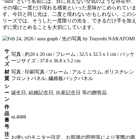
“aura” という名前には、目に見えない空気のような存在や、
その場に一度だけ現れる感覚といった意味がこめられていま
す。今日と同じ光は、二度と現れないかもしれない。このシ
リーズでは、そうした一度限りの光を、できるだけ手を加え
ずに受けとめることを大切にしています。
サ
写真 : 約20 x 20 cm / フレーム : 32.5 x 32.5 x 1 cm / パッケ
イ
ージサイズ : 37.8 x 36.8 x 5.2 cm
ズ
材
写真 : 印刷写真 / フレーム : アルミニウム, ポリスチレン
質
フロントパネル, 繊維板バックパネル
シ
ー
誕生日, 結婚記念日, 出産記念日 等の贈答品
ン
作
品
nt.4088
番
号
注
お使いのモニター設定、お部屋の照明等により実際の商