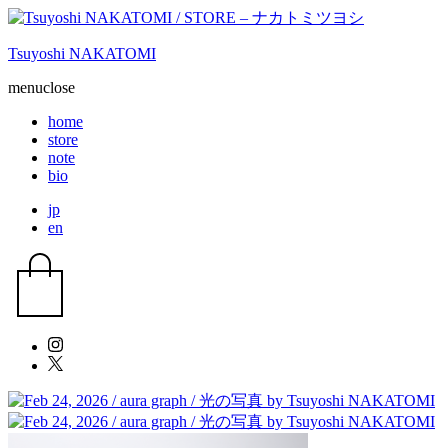
Tsuyoshi NAKATOMI
menu
close
home
store
note
bio
jp
en