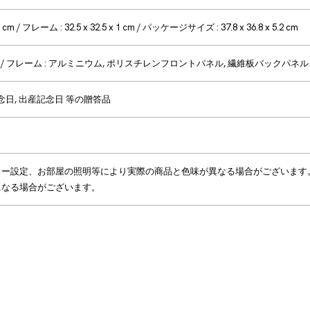
 cm / フレーム : 32.5 x 32.5 x 1 cm / パッケージサイズ : 37.8 x 36.8 x 5.2 cm
真 / フレーム : アルミニウム, ポリスチレンフロントパネル, 繊維板バックパネル
念日, 出産記念日 等の贈答品
ター設定、お部屋の照明等により実際の商品と色味が異なる場合がございます
になる場合がございます。