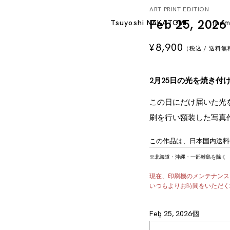
ART PRINT EDITION
Feb 25, 2026
Tsuyoshi NAKATOMI
hom
8,900
¥
（税込 / 送料
2月25日の光を焼き付
この日にだけ届いた光
刷を行い額装した写真
この作品は、日本国内送料
※北海道・沖縄・一部離島を除く
現在、印刷機のメンテナンス
いつもよりお時間をいただく
Feb 25, 2026個
-