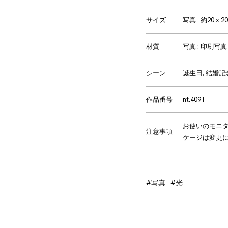
サイズ
写真 : 約20 x 20
材質
写真 : 印刷写
シーン
誕生日, 結婚記
作品番号
nt.4091
お使いのモニ
注意事項
ケージは変更
#写真
#光