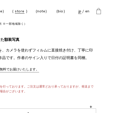
e
store
note
bio
jp
en
無料 ※一部地域除く）
けた額装写真
を、カメラを使わずフィルムに直接焼き付け、丁寧に印
作品です。作者のサイン入りで日付の証明書を同梱。
無料でお届けいたします。
を行っております。ご注文は通常どおり承っておりますが、発送まで
場合がございます。
+