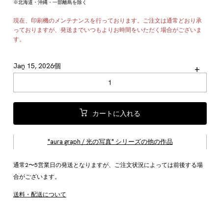
※北海道・沖縄・一部離島を除く
現在、印刷機のメンテナンスを行っております。ご注文は通常どおり承
っておりますが、発送までいつもよりお時間をいただく場合がございま
す。
Jan 15, 2026個
-
+
カートに入れる
"aura graph / 光の写真" シリーズの他の作品
通常2〜5営業日の発送となりますが、ご注文状況によっては前後する場
合がございます。
送料・配送について