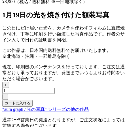
¥
8,900
（税込 / 送料無料 ※一部地域除く）
1月19日の光を焼き付けた額装写真
この日にだけ届いた光を、カメラを使わずフィルムに直接焼
き付け、丁寧に印刷を行い額装した写真作品です。作者のサ
イン入りで日付の証明書を同梱。
この作品は、日本国内送料無料でお届けいたします。
※北海道・沖縄・一部離島を除く
現在、印刷機のメンテナンスを行っております。ご注文は通
常どおり承っておりますが、発送までいつもよりお時間をい
ただく場合がございます。
+
Jan
19,
-
2026
カートに入れる
個
"aura graph / 光の写真" シリーズの他の作品
通常2〜5営業日の発送となりますが、ご注文状況によっては
前後する場合がございます。