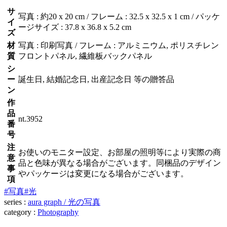
サ
写真 : 約20 x 20 cm / フレーム : 32.5 x 32.5 x 1 cm / パッケ
イ
ージサイズ : 37.8 x 36.8 x 5.2 cm
ズ
材
写真 : 印刷写真 / フレーム : アルミニウム, ポリスチレン
質
フロントパネル, 繊維板バックパネル
シ
ー
誕生日, 結婚記念日, 出産記念日 等の贈答品
ン
作
品
nt.3952
番
号
注
お使いのモニター設定、お部屋の照明等により実際の商
意
品と色味が異なる場合がございます。同梱品のデザイン
事
やパッケージは変更になる場合がございます。
項
#写真
#光
series :
aura graph / 光の写真
category :
Photography