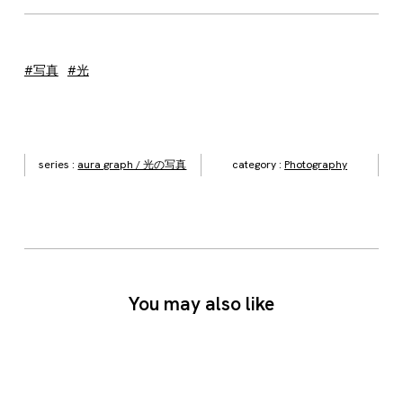
#写真
#光
series :
aura graph / 光の写真
category :
Photography
You may also like