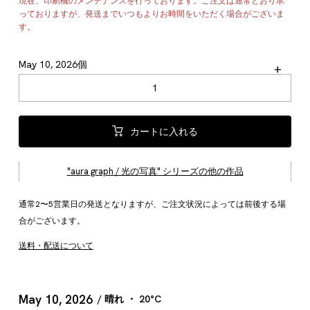
現在、印刷機のメンテナンスを行っております。ご注文は通常どおり承
っておりますが、発送までいつもよりお時間をいただく場合がございま
す。
May 10, 2026個
-
+
カートに入れる
"aura graph / 光の写真" シリーズの他の作品
通常2〜5営業日の発送となりますが、ご注文状況によっては前後する場
合がございます。
送料・配送について
May 10, 2026
/ 晴れ ・ 20°C