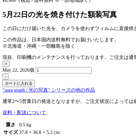
¥
8,900
（税込 / 送料無料 ※一部地域除く）
5月22日の光を焼き付けた額装写真
この日にだけ届いた光を、カメラを使わずフィルムに直接焼
この作品は、日本国内送料無料でお届けいたします。
※北海道・沖縄・一部離島を除く
現在、印刷機のメンテナンスを行っております。ご注文は通
+
May 22, 2026個
-
カートに入れる
"aura graph / 光の写真" シリーズの他の作品
通常2〜5営業日の発送となりますが、ご注文状況によっては
送料・配送について
重さ
0.5 kg
サイズ
37.8 × 36.8 × 5.2 cm