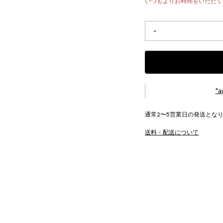
いつもよりお時間をいただく
May
-
25,
2026
個
"
通常2〜5営業日の発送とな
送料・配送について