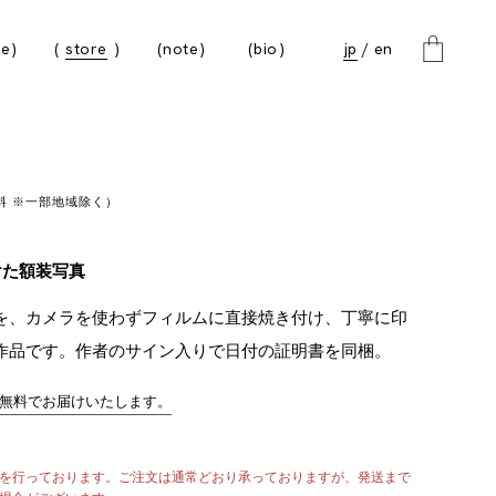
e
store
note
bio
jp
en
6
無料 ※一部地域除く）
けた額装写真
を、カメラを使わずフィルムに直接焼き付け、丁寧に印
作品です。作者のサイン入りで日付の証明書を同梱。
無料でお届けいたします。
を行っております。ご注文は通常どおり承っておりますが、発送まで