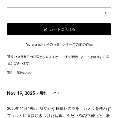
Nov
-
+
19,
2025
カートに入れる
個
"aura graph / 光の写真" シリーズの他の作品
通常2〜5営業日の発送となりますが、ご注文状況によっては前後する場
合がございます。
送料・配送について
Nov 19, 2025
/ 晴れ ・ 7°C
2025年11月19日。爽やかな秋晴れの空を、カメラを使わず
フィルムに直接焼きつけた写真。冷たい風の中届いた、暖