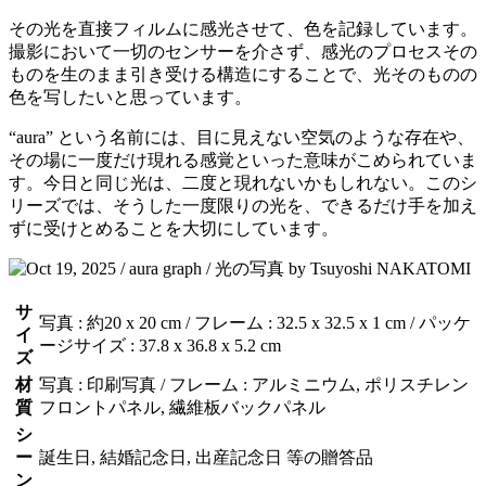
その光を直接フィルムに感光させて、色を記録しています。
撮影において一切のセンサーを介さず、感光のプロセスその
ものを生のまま引き受ける構造にすることで、光そのものの
色を写したいと思っています。
“aura” という名前には、目に見えない空気のような存在や、
その場に一度だけ現れる感覚といった意味がこめられていま
す。今日と同じ光は、二度と現れないかもしれない。このシ
リーズでは、そうした一度限りの光を、できるだけ手を加え
ずに受けとめることを大切にしています。
サ
写真 : 約20 x 20 cm / フレーム : 32.5 x 32.5 x 1 cm / パッケ
イ
ージサイズ : 37.8 x 36.8 x 5.2 cm
ズ
材
写真 : 印刷写真 / フレーム : アルミニウム, ポリスチレン
質
フロントパネル, 繊維板バックパネル
シ
ー
誕生日, 結婚記念日, 出産記念日 等の贈答品
ン