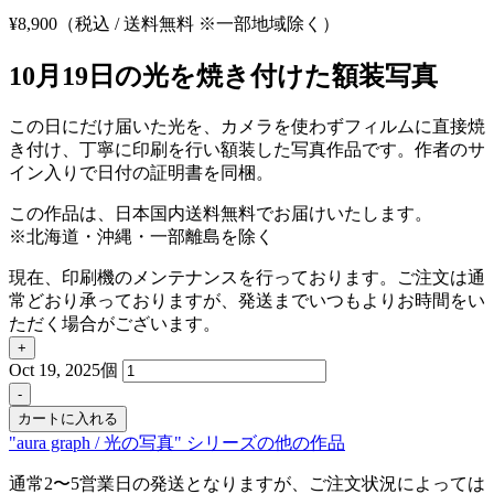
¥
8,900
（税込 / 送料無料 ※一部地域除く）
10月19日の光を焼き付けた額装写真
この日にだけ届いた光を、カメラを使わずフィルムに直接焼
き付け、丁寧に印刷を行い額装した写真作品です。作者のサ
イン入りで日付の証明書を同梱。
この作品は、日本国内送料無料でお届けいたします。
※北海道・沖縄・一部離島を除く
現在、印刷機のメンテナンスを行っております。ご注文は通
常どおり承っておりますが、発送までいつもよりお時間をい
ただく場合がございます。
+
Oct 19, 2025個
-
カートに入れる
"aura graph / 光の写真" シリーズの他の作品
通常2〜5営業日の発送となりますが、ご注文状況によっては