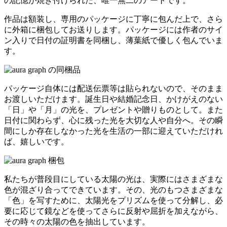
の記憶が焼き付けられた、唯一無二のアートです。
作品は額装し、専用のパッケージに丁寧に包んだ上で、さら
に外箱に梱包してお送りします。パッケージには作者のサイ
ン入りで日付の証明書を同梱し、薄葉紙で優しく包んでいま
す。
パッケージ自体には配送伝票等は貼られないので、そのまま
お渡しいただけます。誕生日や結婚記念日、かけがえのない
「日」や「月」の光を、プレゼントや贈りものとして。また
日付に関わらず、心に残った光を大切な人や自分へ。その瞬
間にしか存在しなかった光を生活の一部に迎えていただけれ
ば、嬉しいです。
私たちが普段目にしている太陽の光は、実際にはさまざまな
色が混ざり合ってできています。その、光のもつさまざまな
「色」を写すために、太陽光をプリズムを使って分解し、必
要に応じて鏡などを使ってさらに反射や屈折を加えながら、
その時々の太陽の色を抽出しています。