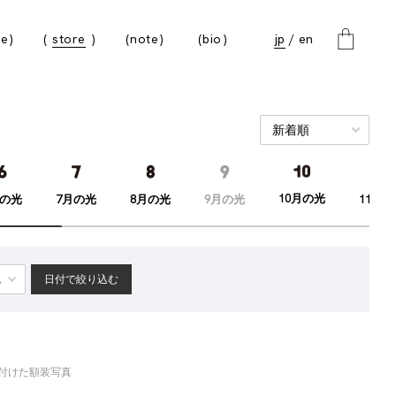
e
store
note
bio
jp
en
10月の光
月の光
7月の光
8月の光
9月の光
11月
日付で絞り込む
き付けた額装写真