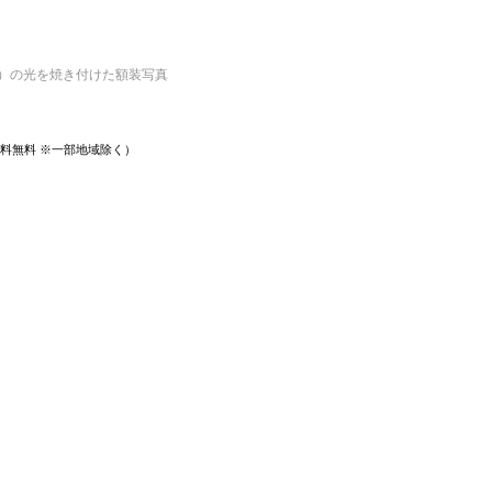
日）の光を焼き付けた額装写真
 送料無料 ※一部地域除く）