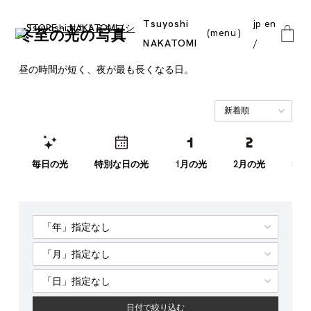
Tsuyoshi
jp
en
冬至の光の写真
menu
NAKATOMI
close
昼の時間が短く、夜が最も長くなる日。
毎日の光
特別な日の光
1月の光
2月の光
3月
日付で絞り込む