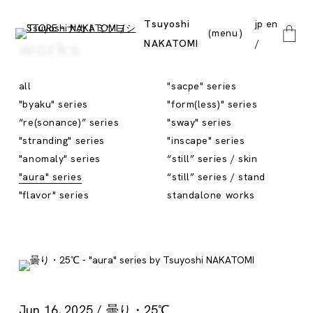
Tsuyoshi
jp
en
menu
works
NAKATOMI
close
all
"sacpe" series
"byaku" series
"form(less)" series
“re(sonance)” series
"sway" series
"stranding" series
"inscape" series
"anomaly" series
“still” series / skin
"aura" series
“still” series / stand
"flavor" series
standalone works
Jun 16, 2025 / 曇り・25℃